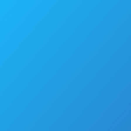
en des
Antioxy
dants
membr
e de la
Cosmeti