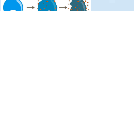
Le stress oxydant est responsable de nombreuses
pathologies telles que la sénescence cellulaire, divers
cancers, les maladies d’Alzheimer et de Parkinson, et bien
d’autres… C’est pourquoi les industriels de divers
domaines tels que l’industrie cosmétique, nutraceutique,
pharmaceutique, agroalimentaire et médicale sont
toujours à la recherche de nouvelles molécules
antioxydantes qui peuvent réduire les effets du stress
oxydant pour améliorer la santé des consommateurs.
Copyright © 2026
Institut Européen des Antioxydants
|