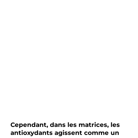
des cellules que ce soit au niveau
de l’ADN, des lipides membranaires
ou des protéines.
Par exemple,
pendant le processus de
peroxydation lipidique, cela se
caractérise par trois étapes :
l’initiation, la propagation et la
terminaison, il y a une surproduction
et une accumulation d’hydro-
peroxydes dans la cellule. La
concentration en hydro-peroxydes
pourrait servir d’indicateur de
l’oxydation endommagée de la
cellule ou d’un tissu biologique.
Cependant, dans les matrices, les
antioxydants agissent comme un