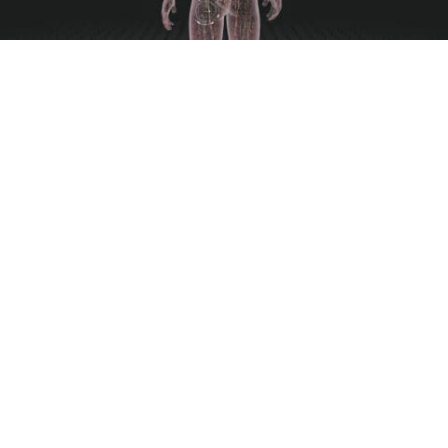
Qu’est-ce que Le Stress
Oxydant ?
Le stress oxydant correspond à un
déséquilibre entre la production de
radicaux libres et la capacité des
antioxydants à inhiber ces
composés toxiques
avant qu’ils
n’endommagent les cellules. Par
conséquent, nous obtenons un
déséquilibre entre les antioxydants
et les pro-oxydants en faveur des